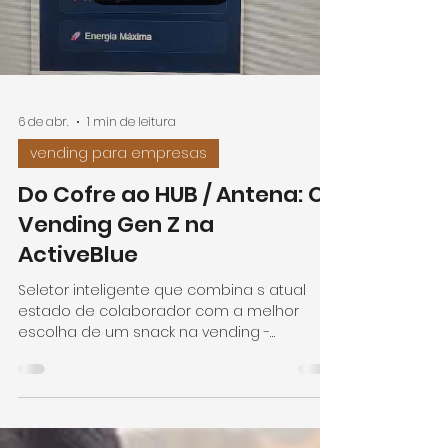
impacto positivo na sua rotina diária. A Tua
Rotina de Impacto em 4 Passos (SDR): Para
te tornares um Game Changer, basta
Load video
seguires o ciclo que criámos para ti.
Descobre como a tecnologia
6 de abr.
1 min de leitura
vending para empresas
Do Cofre ao HUB / Antena: O
Vending Gen Z na
ActiveBlue
Seletor inteligente que combina s atual
estado de colaborador com a melhor
escolha de um snack na vending -
transforma uma pausa numa experiência