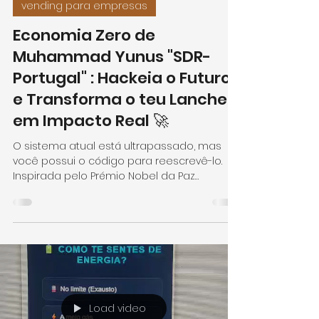
6 de mai.
2 min de leitura
vending para empresas
Economia Zero de
Muhammad Yunus "SDR-
Portugal" : Hackeia o Futuro
e Transforma o teu Lanche
em Impacto Real 🚀
O sistema atual está ultrapassado, mas
você possui o código para reescrevê-lo.
Inspirada pelo Prémio Nobel da Paz
Muhammad Yunus, a ActiveBlue não é
apenas uma operadora de vending; é um
membro ativo que facilita sua transição
para um estilo de vida consciente,
incorporando automaticamente um