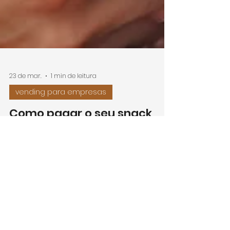
23 de mar.
1 min de leitura
vending para empresas
Como pagar o seu snack
com MB WAY via QR Code
BUYON na vending